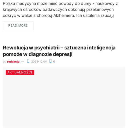
Polska medycyna może mieć powody do dumy - naukowcy z
krajowych ośrodków badawczych dokonują przełomowych
odkryć w walce z chorobą Alzheimera. Ich ustalenia rzucają
nowe światło na mechanizmy rozwoju tej...
READ MORE
Rewolucja w psychiatrii – sztuczna inteligencja
pomoże w diagnozie depresji
by
redakcja
2024-12-04
0
AKTUALNOŚCI