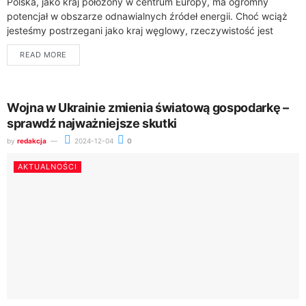
Polska, jako kraj położony w centrum Europy, ma ogromny
potencjał w obszarze odnawialnych źródeł energii. Choć wciąż
jesteśmy postrzegani jako kraj węglowy, rzeczywistość jest
znacznie bardziej złożona. Poznaj 5 nieoczywistych...
READ MORE
Wojna w Ukrainie zmienia światową gospodarkę –
sprawdź najważniejsze skutki
by
redakcja
2024-12-04
0
AKTUALNOŚCI