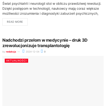
Świat psychiatrii i neurologii stoi w obliczu prawdziwej rewolucji.
Dzięki postępom w technologii, naukowcy mają coraz większe
możliwości zrozumienia i diagnostyki zaburzeń psychicznych,
takich jak depresja. Jedną z kluczowych technologii,...
READ MORE
Nadchodzi przełom w medycynie – druk 3D
zrewolucjonizuje transplantologię
by
redakcja
2024-12-04
0
AKTUALNOŚCI