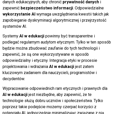
danych edukacyjnych, aby chronić
prywatność danych
i
zapewnić
bezpieczeństwo informacji
. Odpowiedzialne
wykorzystanie AI
wymaga uwzględnienia kwestii takich jak
zapobieganie dyskryminacji algorytmicznej i przejrzystość
systemów AI.
Systemy
AI w edukacji
powinny być transparentne i
podlegać regularnym audytom etycznym. Tylko w ten sposób
będzie można zbudować zaufanie do tych technologii i
zapewnić, że są one wykorzystywane w sposób
odpowiedzialny i etyczny. Integracja etyki w procesie
projektowania i wdrażania
AI w edukacji
jest zatem
kluczowym zadaniem dla nauczycieli, programistów i
decydentów.
Wypracowanie odpowiednich ram etycznych i prawnych dla
AI w edukacji
jest niezbędne, aby zapewnić, że te
technologie służą dobru uczniów i społeczeństwa. Tylko
poprzez takie podejście możemy czerpać korzyści z
potencjału AI, jednocześnie minimalizując związane z nią