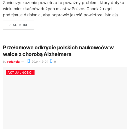
Zanieczyszczenie powietrza to poważny problem, który dotyka
wielu mieszkańców dużych miast w Polsce. Chociaż rząd
podejmuje działania, aby poprawić jakość powietrza, istnieją
również kroki, które możesz podjąć, aby chronić swoje...
READ MORE
Przełomowe odkrycie polskich naukowców w
walce z chorobą Alzheimera
by
redakcja
2024-12-04
0
AKTUALNOŚCI