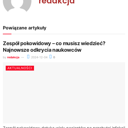
redakcja
Powiązane artykuły
Zespół pokowidowy – co musisz wiedzieć?
Najnowsze odkrycia naukowców
by
redakcja
2024-12-04
0
AKTUALNOŚCI
Zespół pokowidowy dotyka wielu pacjentów po przebytej infekcji