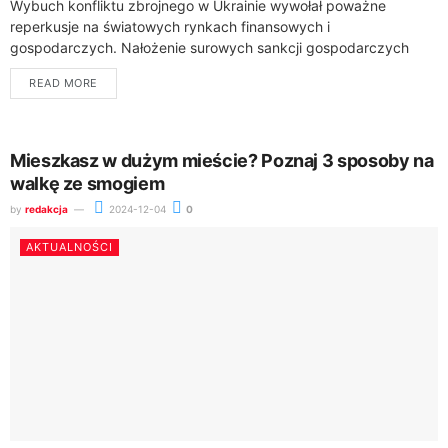
Wybuch konfliktu zbrojnego w Ukrainie wywołał poważne
reperkusje na światowych rynkach finansowych i
gospodarczych. Nałożenie surowych sankcji gospodarczych
przez Zachód na Rosję, będącą kluczowym graczem na
READ MORE
globalnym rynku surowców, skutkuje...
Mieszkasz w dużym mieście? Poznaj 3 sposoby na
walkę ze smogiem
by
redakcja
2024-12-04
0
AKTUALNOŚCI