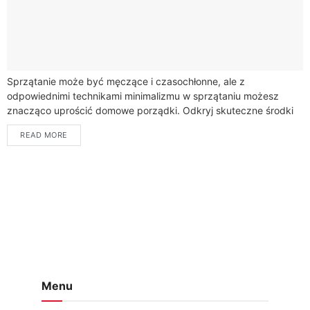
Sprzątanie może być męczące i czasochłonne, ale z
odpowiednimi technikami minimalizmu w sprzątaniu możesz
znacząco uprościć domowe porządki. Odkryj skuteczne środki
czystości i szybkie porządki, które pozwolą ci zachować
READ MORE
czystość...
Menu