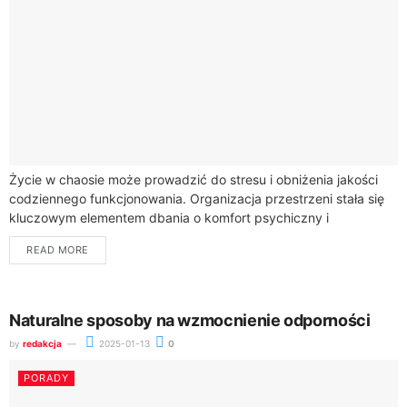
Życie w chaosie może prowadzić do stresu i obniżenia jakości
codziennego funkcjonowania. Organizacja przestrzeni stała się
kluczowym elementem dbania o komfort psychiczny i
efektywność działania.Bałagan w domu to więcej niż...
READ MORE
Naturalne sposoby na wzmocnienie odporności
by
redakcja
2025-01-13
0
PORADY