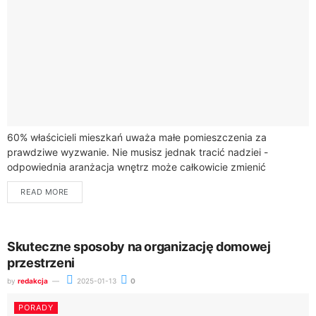
60% właścicieli mieszkań uważa małe pomieszczenia za
prawdziwe wyzwanie. Nie musisz jednak tracić nadziei -
odpowiednia aranżacja wnętrz może całkowicie zmienić
postrzeganie małej przestrzeni.Funkcjonalność małego
READ MORE
mieszkania zależy od przemyślanych rozwiązań...
Skuteczne sposoby na organizację domowej
przestrzeni
by
redakcja
2025-01-13
0
PORADY