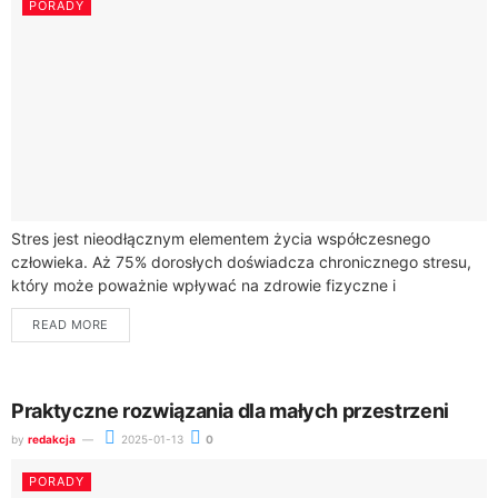
PORADY
Stres jest nieodłącznym elementem życia współczesnego
człowieka. Aż 75% dorosłych doświadcza chronicznego stresu,
który może poważnie wpływać na zdrowie fizyczne i
psychiczne. Dlatego kluczowa jest znajomość skutecznych
READ MORE
technik relaksacyjnych, które...
Praktyczne rozwiązania dla małych przestrzeni
by
redakcja
2025-01-13
0
PORADY