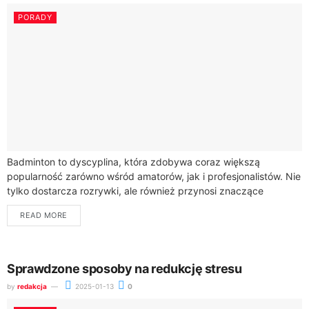
PORADY
Badminton to dyscyplina, która zdobywa coraz większą
popularność zarówno wśród amatorów, jak i profesjonalistów. Nie
tylko dostarcza rozrywki, ale również przynosi znaczące
korzyści zdrowotne. Dlatego w poniższym artykule skupimy się...
READ MORE
Sprawdzone sposoby na redukcję stresu
by
redakcja
2025-01-13
0