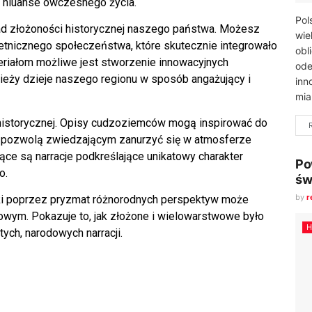
i niuanse ówczesnego życia.
Pol
ad złożoności historycznej naszego państwa. Możesz
wie
etnicznego społeczeństwa, które skutecznie integrowało
obl
ateriałom możliwe jest stworzenie innowacyjnych
ode
ieży dzieje naszego regionu w sposób angażujący i
inn
mia
 historycznej. Opisy cudzoziemców mogą inspirować do
e pozwolą zwiedzającym zanurzyć się w atmosferze
ące są narracje podkreślające unikatowy charakter
Po
o.
św
by
r
ski poprzez pryzmat różnorodnych perspektyw może
ym. Pokazuje to, jak złożone i wielowarstwowe było
H
ych, narodowych narracji.