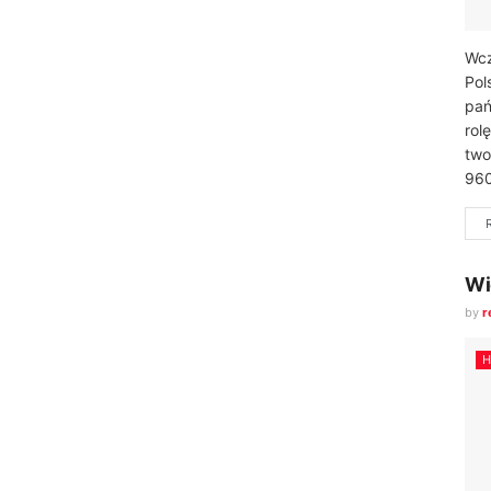
Wcz
Pol
pań
rol
two
960
Wi
by
r
H