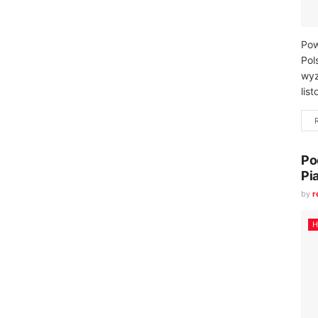
Pow
Pol
wyz
lis
Po
Pi
by
r
H