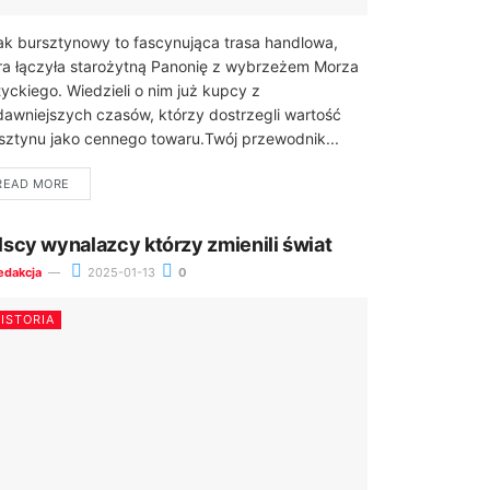
ak bursztynowy to fascynująca trasa handlowa,
ra łączyła starożytną Panonię z wybrzeżem Morza
tyckiego. Wiedzieli o nim już kupcy z
dawniejszych czasów, którzy dostrzegli wartość
sztynu jako cennego towaru.Twój przewodnik...
READ MORE
lscy wynalazcy którzy zmienili świat
edakcja
2025-01-13
0
ISTORIA