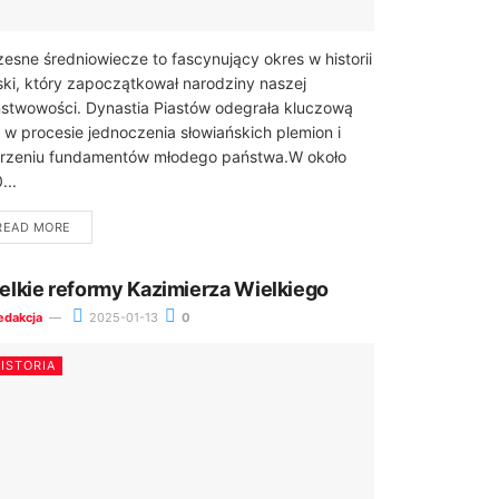
esne średniowiecze to fascynujący okres w historii
ski, który zapoczątkował narodziny naszej
stwowości. Dynastia Piastów odegrała kluczową
ę w procesie jednoczenia słowiańskich plemion i
rzeniu fundamentów młodego państwa.W około
...
READ MORE
elkie reformy Kazimierza Wielkiego
edakcja
2025-01-13
0
ISTORIA