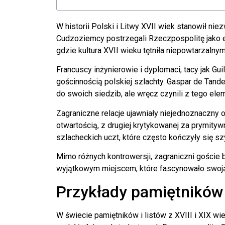
W historii Polski i Litwy XVII wiek stanowił ni
Cudzoziemcy postrzegali Rzeczpospolitę jako e
gdzie kultura XVII wieku tętniła niepowtarzalny
Francuscy inżynierowie i dyplomaci, tacy jak Gu
gościnnością polskiej szlachty. Gaspar de Tande
do swoich siedzib, ale wręcz czynili z tego el
Zagraniczne relacje ujawniały niejednoznaczny 
otwartością, z drugiej krytykowanej za prymity
szlacheckich uczt, które często kończyły się s
Mimo różnych kontrowersji, zagraniczni goście
wyjątkowym miejscem, które fascynowało swoją
Przykłady pamiętników 
W świecie pamiętników i listów z XVIII i XIX w