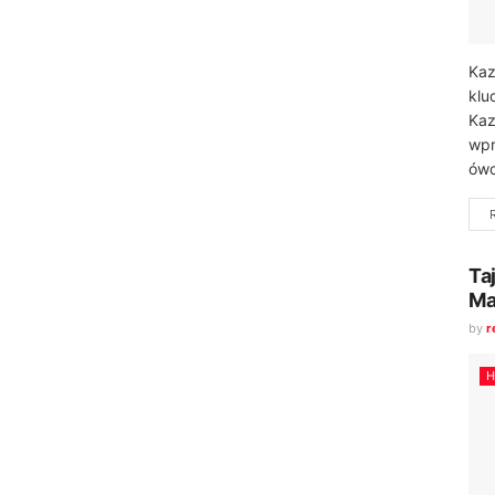
Kaz
klu
Kaz
wpr
ówc
Ta
Ma
by
r
H