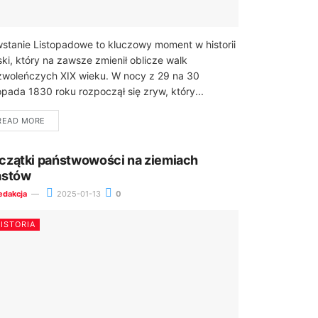
stanie Listopadowe to kluczowy moment w historii
ski, który na zawsze zmienił oblicze walk
woleńczych XIX wieku. W nocy z 29 na 30
topada 1830 roku rozpoczął się zryw, który...
READ MORE
czątki państwowości na ziemiach
astów
edakcja
2025-01-13
0
ISTORIA