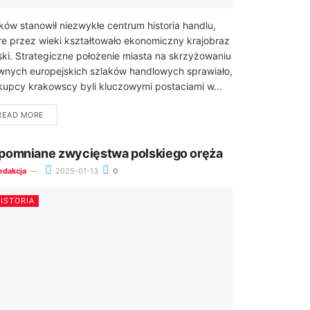
ków stanowił niezwykłe centrum historia handlu,
re przez wieki kształtowało ekonomiczny krajobraz
ski. Strategiczne położenie miasta na skrzyżowaniu
wnych europejskich szlaków handlowych sprawiało,
kupcy krakowscy byli kluczowymi postaciami w...
READ MORE
pomniane zwycięstwa polskiego oręża
edakcja
2025-01-13
0
ISTORIA