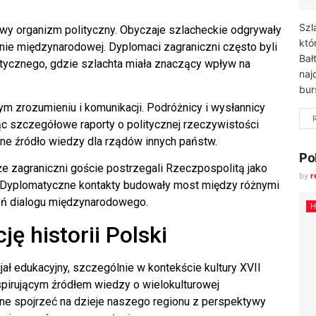
Szl
wy organizm polityczny. Obyczaje szlacheckie odgrywały
któ
nie międzynarodowej. Dyplomaci zagraniczni często byli
Bał
tycznego, gdzie szlachta miała znaczący wpływ na
naj
bur
m zrozumieniu i komunikacji. Podróżnicy i wysłannicy
jąc szczegółowe raporty o politycznej rzeczywistości
nne źródło wiedzy dla rządów innych państw.
Po
e zagraniczni goście postrzegali Rzeczpospolitą jako
by
r
ci. Dyplomatyczne kontakty budowały most między różnymi
zeń dialogu międzynarodowego.
H
ę historii Polski
jał edukacyjny, szczególnie w kontekście kultury XVII
pirującym źródłem wiedzy o wielokulturowej
ne spojrzeć na dzieje naszego regionu z perspektywy