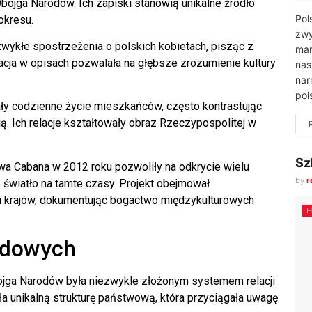
ojga Narodów. Ich zapiski stanowią unikalne źródło
Pol
okresu.
zwy
zwykłe spostrzeżenia o polskich kobietach, pisząc z
mar
acja w opisach pozwalała na głębsze zrozumienie kultury
nas
nar
pols
ły codzienne życie mieszkańców, często kontrastując
ą. Ich relacje kształtowały obraz Rzeczypospolitej w
Sz
a Cabana w 2012 roku pozwoliły na odkrycie wielu
by
r
światło na tamte czasy. Projekt obejmował
u krajów, dokumentując bogactwo międzykulturowych
H
rodowych
jga Narodów była niezwykle złożonym systemem relacji
a unikalną strukturę państwową, która przyciągała uwagę