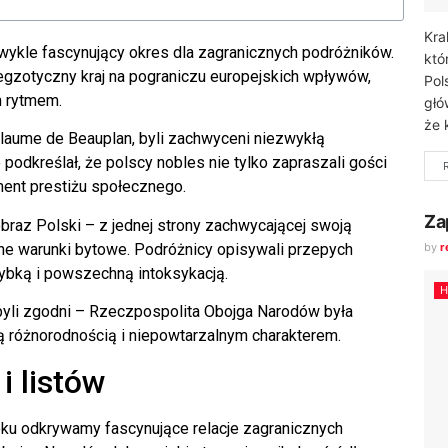
Kra
ezwykle fascynujący okres dla zagranicznych podróżników.
któ
gzotyczny kraj na pograniczu europejskich wpływów,
Pol
m rytmem.
głó
że 
illaume de Beauplan, byli zachwyceni niezwykłą
 podkreślał, że polscy nobles nie tylko zapraszali gości
ement prestiżu społecznego.
Za
obraz Polski – z jednej strony zachwycającej swoją
wne warunki bytowe. Podróżnicy opisywali przepych
by
r
zybką i powszechną intoksykacją.
H
 byli zgodni – Rzeczpospolita Obojga Narodów była
 różnorodnością i niepowtarzalnym charakterem.
i listów
ieku odkrywamy fascynujące relacje zagranicznych