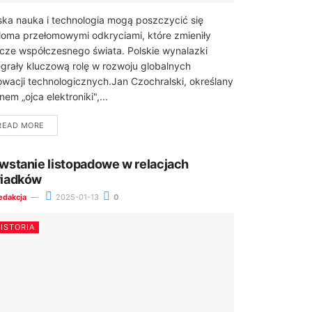
ska nauka i technologia mogą poszczycić się
loma przełomowymi odkryciami, które zmieniły
icze współczesnego świata. Polskie wynalazki
grały kluczową rolę w rozwoju globalnych
owacji technologicznych.Jan Czochralski, określany
nem „ojca elektroniki",...
READ MORE
wstanie listopadowe w relacjach
iadków
edakcja
2025-01-13
0
ISTORIA