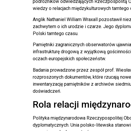
podróżników odwiedzających Rzeczpospolitą Ob
wiedzy o relacjach międzykulturowych tamtego 
Anglik Nathaniel William Wraxall pozostawił nie
zachwytem o ich urodzie i czarze. Jego dyplom
Polski tamtego czasu.
Pamiętniki zagranicznych obserwatorów ujawnia
infrastrukturę drogową z wyjątkową gościnności
oczach europejskich społeczeństw.
Badania prowadzone przez zespół prof. Wiesław
rozproszonych dokumentów, które rzucają nowe 
inwentaryzację pamiętników z archiwów siedmi
doświadczeń.
Rola relacji międzyna
Polityka międzynarodowa Rzeczypospolitej Obo
dyplomatycznych. Unia polsko-litewska stanowił