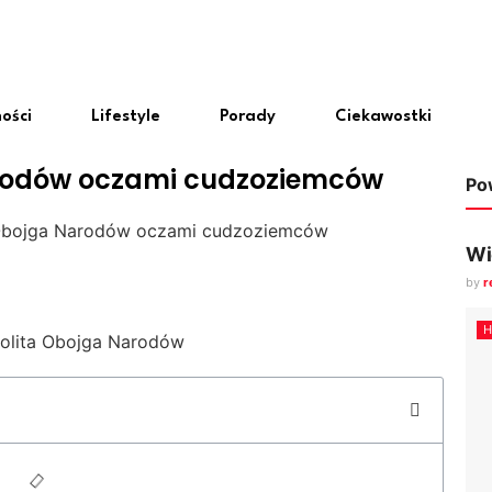
ości
Lifestyle
Porady
Ciekawostki
rodów oczami cudzoziemców
Po
Obojga Narodów oczami cudzoziemców
Wi
by
r
H