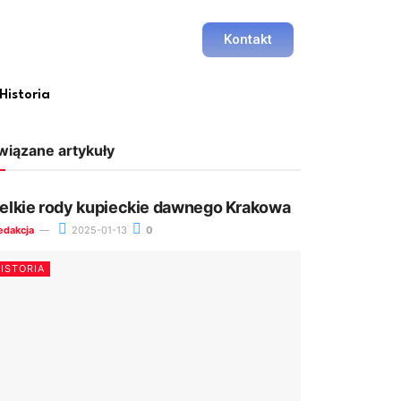
Kontakt
Historia
wiązane artykuły
elkie rody kupieckie dawnego Krakowa
edakcja
2025-01-13
0
ISTORIA