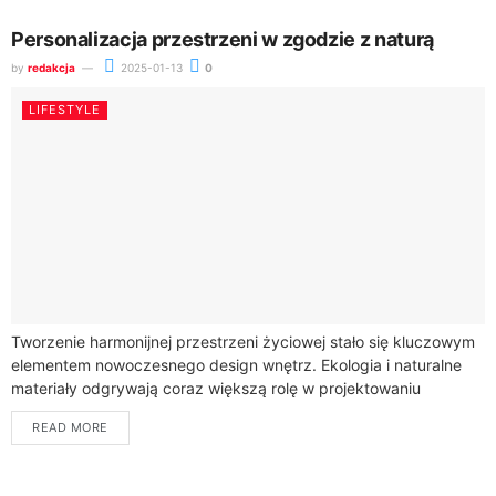
Personalizacja przestrzeni w zgodzie z naturą
by
redakcja
2025-01-13
0
LIFESTYLE
Tworzenie harmonijnej przestrzeni życiowej stało się kluczowym
elementem nowoczesnego design wnętrz. Ekologia i naturalne
materiały odgrywają coraz większą rolę w projektowaniu
mieszkań, które nie tylko zachwycają estetyką, ale również
READ MORE
pozytywnie...