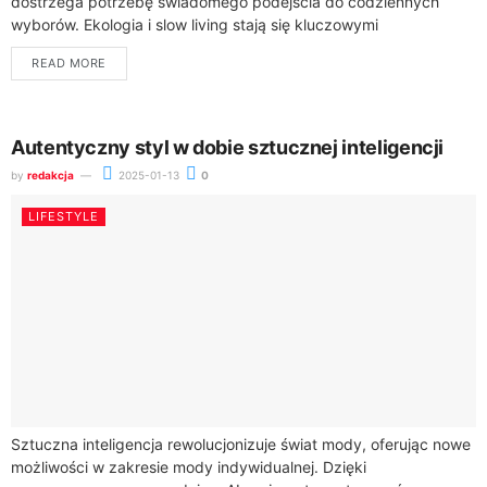
dostrzega potrzebę świadomego podejścia do codziennych
wyborów. Ekologia i slow living stają się kluczowymi
koncepcjami, które pozwalają nam żyć bardziej odpowiedzialnie
READ MORE
wobec środowiska...
Autentyczny styl w dobie sztucznej inteligencji
by
redakcja
2025-01-13
0
LIFESTYLE
Sztuczna inteligencja rewolucjonizuje świat mody, oferując nowe
możliwości w zakresie mody indywidualnej. Dzięki