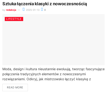
Sztuka łączenia klasyki z nowoczesnością
by
redakcja
2025-01-13
0
LIFESTYLE
Moda, design i kultura nieustannie ewoluują, tworząc fascynujące
połączenia tradycyjnych elementów z nowoczesnymi
rozwiązaniami. Odkryj, jak mistrzowsko łączyć klasykę z
nowoczesnością, tworząc wyjątkowe style.Współczesne
READ MORE
podejście do estetyki pozwala na swobodne...