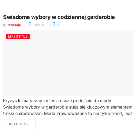
Świadome wybory w codziennej garderobie
by
redakcja
2025-01-13
0
LIFESTYLE
Kryzys klimatyczny zmienia nasze podejście do mody.
Świadome wybory w garderobie stają się kluczowym elementem
troski o środowisko. Moda zrównoważona to nie tylko trend, lecz
odpowiedzialne działanie wobec naszej planety.Ekologia...
READ MORE