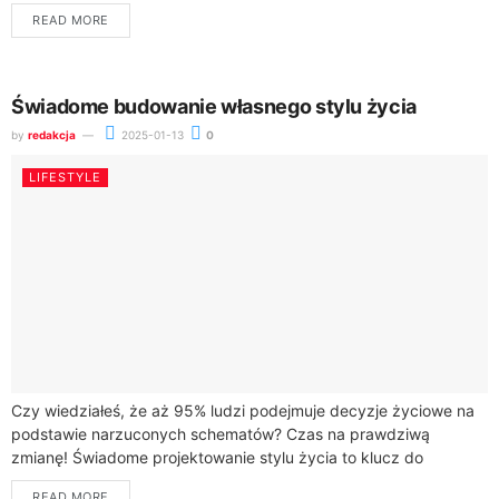
profesjonalne zobowiązania często konkurują...
READ MORE
Świadome budowanie własnego stylu życia
by
redakcja
2025-01-13
0
LIFESTYLE
Czy wiedziałeś, że aż 95% ludzi podejmuje decyzje życiowe na
podstawie narzuconych schematów? Czas na prawdziwą
zmianę! Świadome projektowanie stylu życia to klucz do
transformacji, który pozwoli Ci wyrwać się...
READ MORE