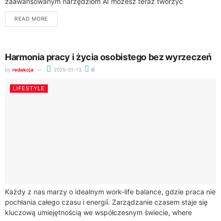
zaawansowanym narzędziom AI możesz teraz tworzyć
niepowtarzalny styl, który w pełni odzwierciedla Twoją
READ MORE
osobowość.Nowoczesne technologie AI w...
Harmonia pracy i życia osobistego bez wyrzeczeń
by
redakcja
2025-01-13
0
LIFESTYLE
Każdy z nas marzy o idealnym work-life balance, gdzie praca nie
pochłania całego czasu i energii. Zarządzanie czasem staje się
kluczową umiejętnością we współczesnym świecie, where